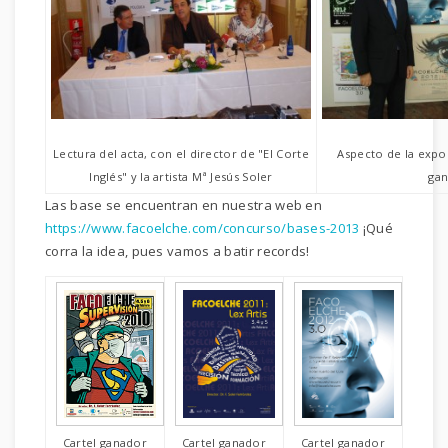
Lectura del acta, con el director de "El Corte
Aspecto de la expos
Inglés" y la artista Mª Jesús Soler
ga
Las base se encuentran en nuestra web en
https://www.facoelche.com/concurso/bases-2013
¡Qué
corra la idea, pues vamos a batir records!
Cartel ganador
Cartel ganador
Cartel ganador