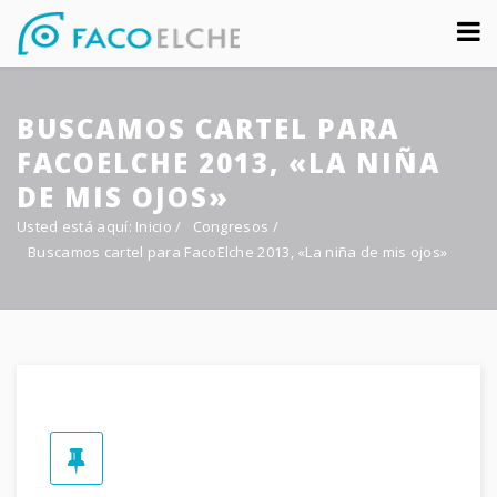
Sobre nosotros
BUSCAMOS CARTEL PARA
Congreso
FACOELCHE 2013, «LA NIÑA
Multimedia
DE MIS OJOS»
Usted está aquí:
Inicio
/
Congresos
/
Foro FacoElche
Buscamos cartel para FacoElche 2013, «La niña de mis ojos»
Comunicación
Contacto