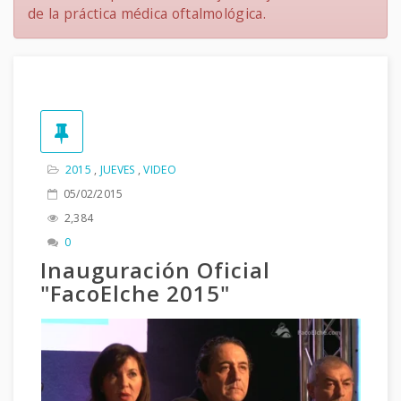
de la práctica médica oftalmológica.
2015
,
JUEVES
,
VIDEO
05/02/2015
2,384
0
Inauguración Oficial
"FacoElche 2015"