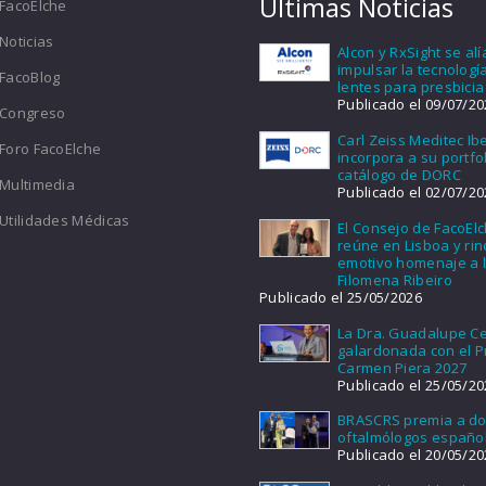
Últimas Noticias
FacoElche
Noticias
Alcon y RxSight se al
impulsar la tecnologí
FacoBlog
lentes para presbicia
Publicado el 09/07/20
Congreso
Carl Zeiss Meditec Ib
Foro FacoElche
incorpora a su portfol
catálogo de DORC
Multimedia
Publicado el 02/07/20
Utilidades Médicas
El Consejo de FacoEl
reúne en Lisboa y ri
emotivo homenaje a l
Filomena Ribeiro
Publicado el 25/05/2026
La Dra. Guadalupe Ce
galardonada con el 
Carmen Piera 2027
Publicado el 25/05/20
BRASCRS premia a d
oftalmólogos españo
Publicado el 20/05/20