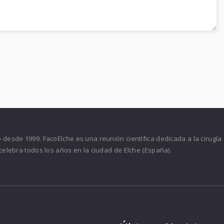
desde 1999. FacoElche es una reunión científica dedicada a la cirugía
celebra todos los años en la ciudad de Elche (España).