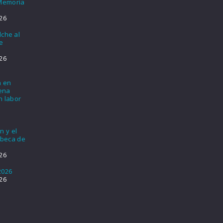
 Memoria
26
lche al
e
26
a en
lena
n labor
n y el
 beca de
26
2026
26