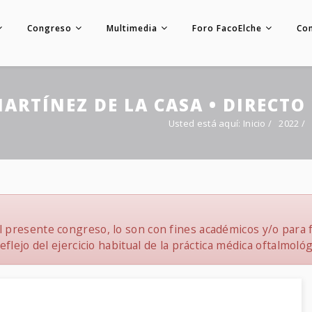
Congreso
Multimedia
Foro FacoElche
Co
MARTÍNEZ DE LA CASA • DIRECTO
Usted está aquí:
Inicio
/
2022
/
 presente congreso, lo son con fines académicos y/o para f
flejo del ejercicio habitual de la práctica médica oftalmológ