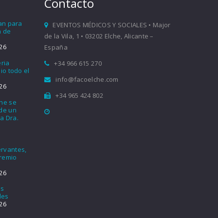
Contacto
ían para
EVENTOS MÉDICOS Y SOCIALES • Major
a de
de la Vila, 1 • 03202 Elche, Alicante –
26
España
eria
+34 966 615 270
io todo el
info@facoelche.com
26
+34 965 424 802
che se
nde un
a Dra.
rvantes,
Premio
26
os
les
26