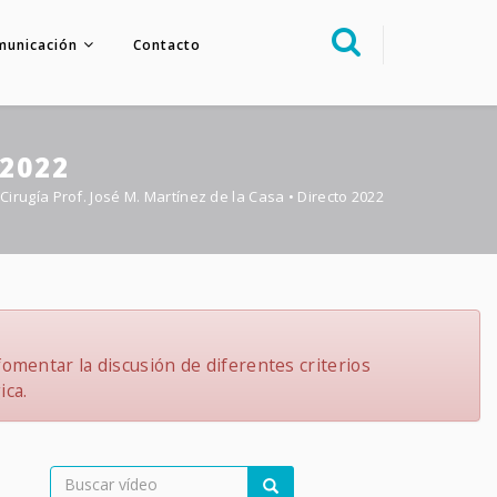
municación
Contacto
Sobre nosotros
Congreso
 2022
Multimedia
Cirugía Prof. José M. Martínez de la Casa • Directo 2022
Foro FacoElche
Comunicación
Contacto
omentar la discusión de diferentes criterios
ica.