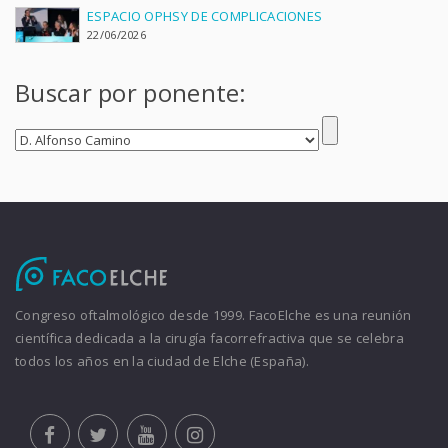
ESPACIO OPHSY DE COMPLICACIONES
22/06/2026
Buscar por ponente:
Congreso oftalmológico desde 1999. FacoElche es una reunión
científica dedicada a la cirugía facorrefractiva que se celebra
todos los años en la ciudad de Elche (España).