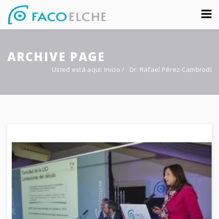
Sobre nosotros
ARCHIVE PAGE
Congreso
Usted está aquí:
Inicio
/
Dr. Rafael Pérez Cambrodí
Multimedia
Foro FacoElche
Comunicación
Contacto