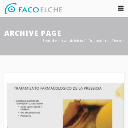
Sobre nosotros
ARCHIVE PAGE
Congreso
Usted está aquí:
Inicio
/
Dr. José Luis Rincón
Multimedia
Foro FacoElche
Comunicación
Contacto