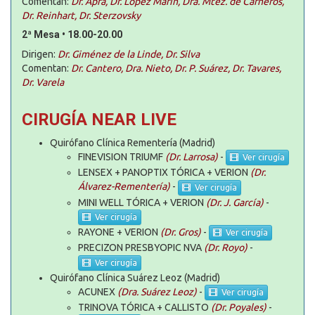
Comentan:
Dr. Aprá, Dr. López Marín, Dra. Mtez. de Carneros,
Dr. Reinhart, Dr. Sterzovsky
2ª Mesa • 18.00-20.00
Dirigen:
Dr. Giménez de la Linde, Dr. Silva
Comentan:
Dr. Cantero, Dra. Nieto, Dr. P. Suárez, Dr. Tavares,
Dr. Varela
CIRUGÍA NEAR LIVE
Quirófano Clínica Rementería (Madrid)
FINEVISION TRIUMF
(Dr. Larrosa)
-
Ver cirugía
LENSEX + PANOPTIX TÓRICA + VERION
(Dr.
Álvarez-Rementería)
-
Ver cirugía
MINI WELL TÓRICA + VERION
(Dr. J. García)
-
Ver cirugía
RAYONE + VERION
(Dr. Gros)
-
Ver cirugía
PRECIZON PRESBYOPIC NVA
(Dr. Royo)
-
Ver cirugía
Quirófano Clínica Suárez Leoz (Madrid)
ACUNEX
(Dra. Suárez Leoz)
-
Ver cirugía
TRINOVA TÓRICA + CALLISTO
(Dr. Poyales)
-