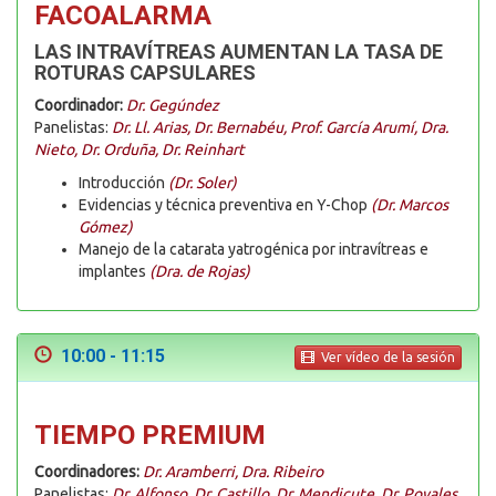
FACOALARMA
LAS INTRAVÍTREAS AUMENTAN LA TASA DE
ROTURAS CAPSULARES
Coordinador:
Dr. Gegúndez
Panelistas:
Dr. Ll. Arias, Dr. Bernabéu, Prof. García Arumí, Dra.
Nieto, Dr. Orduña, Dr. Reinhart
Introducción
(Dr. Soler)
Evidencias y técnica preventiva en Y-Chop
(Dr. Marcos
Gómez)
Manejo de la catarata yatrogénica por intravítreas e
implantes
(Dra. de Rojas)
10:00 - 11:15
Ver vídeo de la sesión
TIEMPO PREMIUM
Coordinadores:
Dr. Aramberri, Dra. Ribeiro
Panelistas:
Dr. Alfonso, Dr. Castillo, Dr. Mendicute, Dr. Poyales,