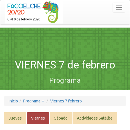
Toggl
naviga
VIERNES 7 de febrero
Programa
Inicio
Programa
Viernes 7 febrero
Jueves
Viernes
Sábado
Actividades Satélite