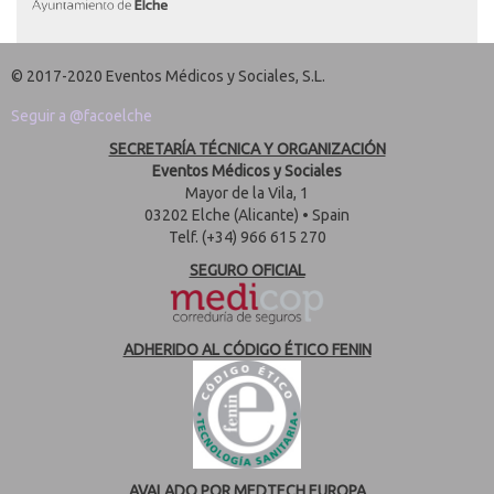
© 2017-2020 Eventos Médicos y Sociales, S.L.
Seguir a @facoelche
SECRETARÍA TÉCNICA Y ORGANIZACIÓN
Eventos Médicos y Sociales
Mayor de la Vila, 1
03202 Elche (Alicante) • Spain
Telf. (+34) 966 615 270
SEGURO OFICIAL
ADHERIDO AL CÓDIGO ÉTICO FENIN
AVALADO POR MEDTECH EUROPA