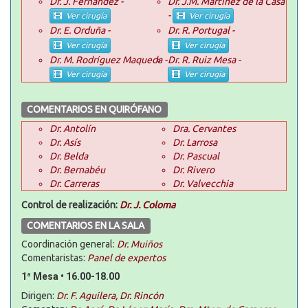
Dr. J. Fernández -
Dr. J.M. Martínez de la Casa
-
Ver cirugía
Ver cirugía
Dr. E. Orduña -
Dr. R. Portugal -
Ver cirugía
Ver cirugía
Dr. M. Rodríguez Maqueda -
Dr. R. Ruiz Mesa -
Ver cirugía
Ver cirugía
COMENTARIOS EN QUIRÓFANO
Dr. Antolín
Dra. Cervantes
Dr. Asís
Dr. Larrosa
Dr. Belda
Dr. Pascual
Dr. Bernabéu
Dr. Rivero
Dr. Carreras
Dr. Valvecchia
Control de realización:
Dr. J. Coloma
COMENTARIOS EN LA SALA
Coordinación general:
Dr. Muiños
Comentaristas:
Panel de expertos
1ª Mesa • 16.00-18.00
Dirigen:
Dr. F. Aguilera, Dr. Rincón