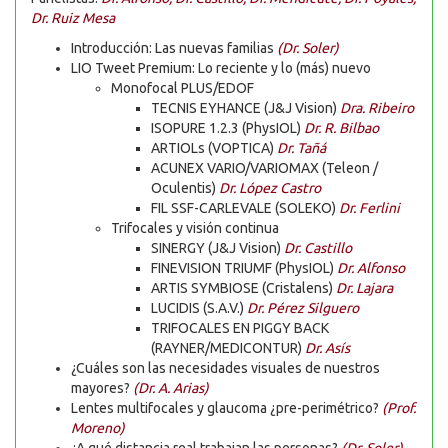
Dr. Ruiz Mesa
Introducción: Las nuevas familias
(Dr. Soler)
LIO Tweet Premium: Lo reciente y lo (más) nuevo
Monofocal PLUS/EDOF
TECNIS EYHANCE (J&J Vision)
Dra. Ribeiro
ISOPURE 1.2.3 (PhysIOL)
Dr. R. Bilbao
ARTIOLs (VOPTICA)
Dr. Tañá
ACUNEX VARIO/VARIOMAX (Teleon /
Oculentis)
Dr. López Castro
FIL SSF-CARLEVALE (SOLEKO)
Dr. Ferlini
Trifocales y visión continua
SINERGY (J&J Vision)
Dr. Castillo
FINEVISION TRIUMF (PhysIOL)
Dr. Alfonso
ARTIS SYMBIOSE (Cristalens)
Dr. Lajara
LUCIDIS (S.A.V.)
Dr. Pérez Silguero
TRIFOCALES EN PIGGY BACK
(RAYNER/MEDICONTUR)
Dr. Asís
¿Cuáles son las necesidades visuales de nuestros
mayores?
(Dr. A. Arias)
Lentes multifocales y glaucoma ¿pre-perimétrico?
(Prof.
Moreno)