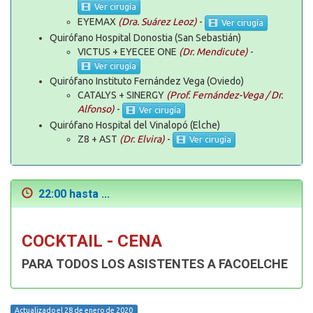
Ver cirugía
EYEMAX
(Dra. Suárez Leoz)
-
Ver cirugía
Quirófano Hospital Donostia (San Sebastián)
VICTUS + EYECEE ONE
(Dr. Mendicute)
-
Ver cirugía
Quirófano Instituto Fernández Vega (Oviedo)
CATALYS + SINERGY
(Prof. Fernández-Vega / Dr.
Alfonso)
-
Ver cirugía
Quirófano Hospital del Vinalopó (Elche)
Z8 + AST
(Dr. Elvira)
-
Ver cirugía
22:00 hasta ...
COCKTAIL - CENA
PARA TODOS LOS ASISTENTES A FACOELCHE
Actualizado el 28 de enero de 2020