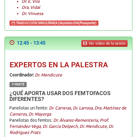
Dr. E. Vila
Dra. Vidal
Dr. Vinuesa
(*) TRADUCCIÓN SIMULTÁNEA (depósito DNI/Pasaporte)
12:45 - 13:45
Ver vídeo de la sesión
EXPERTOS EN LA PALESTRA
Coordinador:
Dr. Mendicute
1ª PARTE
¿QUÉ APORTA USAR DOS FEMTOFACOS
DIFERENTES?
Panelistas un femto:
Dr. Carreras, Dr. Larrosa, Dra. Martínez de
Carneros, Dr. Mayorga
Panelistas dos femtos:
Dr. Álvarez-Rementería, Prof.
Fernández-Vega, Dr. García Delpech, Dr. Mendicute, Dr.
Rodríguez Prats