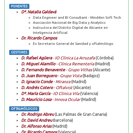
PONENTES
Dª. Natalia Galdavá
Data Engineer and BI Consultant - Mindden Soft Tech
Asociación Nacional de Big Data y Analytics
Instructora del Distrito Digital de Alicante en
Inteligencia Artificial
Dr. Ricardo Campos
Ex Secretario General de Sanidad y oftalmólogo
GESTORES
D. Rafael Agüera
- IO Clínica La Arruzafa
(Córdoba)
D. Miguel Alamillo
- Clínica Rementería
(Madrid)
D. Fernando Benavente
- Grupo Vithas
(Alicante)
D. Juan Borreguero
- Grupo Vista
(Badajoz)
D. Ignacio Conde
- Miranza
(Madrid)
D. Andrés Cotero
- Oftalvist
(Alicante)
Dª. María García
- IO Clínica Vila
(Valencia)
D. Mauricio Losa
- Innova Ocular
(Madrid)
OFTALMÓLOGOS
Dr. Rodrigo Abreu
(Las Palmas de Gran Canaria)
Dr. David Andreu
Barcelona)
Dr. Alfonso Arias
(Madrid)
Dr. Ricardo Campos
(Valencia)