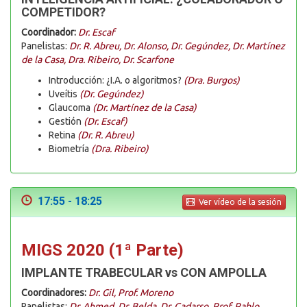
COMPETIDOR?
Coordinador:
Dr. Escaf
Panelistas:
Dr. R. Abreu, Dr. Alonso, Dr. Gegúndez, Dr. Martínez
de la Casa, Dra. Ribeiro, Dr. Scarfone
Introducción: ¿I.A. o algoritmos?
(Dra. Burgos)
Uveítis
(Dr. Gegúndez)
Glaucoma
(Dr. Martínez de la Casa)
Gestión
(Dr. Escaf)
Retina
(Dr. R. Abreu)
Biometría
(Dra. Ribeiro)
17:55 - 18:25
Ver vídeo de la sesión
MIGS 2020 (1ª Parte)
IMPLANTE TRABECULAR vs CON AMPOLLA
Coordinadores:
Dr. Gil, Prof. Moreno
Panelistas:
Dr. Ahmed, Dr. Belda, Dr. Cadarso, Prof. Pablo