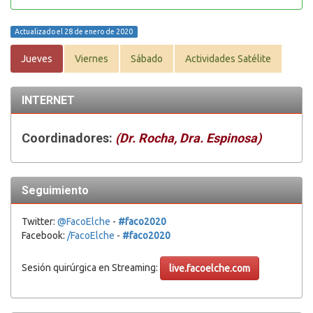
Actualizado el 28 de enero de 2020
Jueves
Viernes
Sábado
Actividades Satélite
INTERNET
Coordinadores:
(Dr. Rocha, Dra. Espinosa)
Seguimiento
Twitter:
@FacoElche
-
#faco2020
Facebook:
/FacoElche
-
#faco2020
Sesión quirúrgica en Streaming:
live.facoelche.com