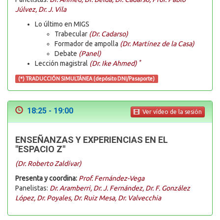
Júlvez, Dr. J. Vila
Lo último en MIGS
Trabecular
(Dr. Cadarso)
Formador de ampolla
(Dr. Martínez de la Casa)
Debate
(Panel)
*
Lección magistral
(Dr. Ike Ahmed)
(*) TRADUCCIÓN SIMULTÁNEA (depósito DNI/Pasaporte)
18:25 - 19:00
Ver vídeo de la sesión
ENSEÑANZAS Y EXPERIENCIAS EN EL
"ESPACIO Z"
(Dr. Roberto Zaldívar)
Presenta y coordina:
Prof. Fernández-Vega
Panelistas:
Dr. Aramberri, Dr. J. Fernández, Dr. F. González
López, Dr. Poyales, Dr. Ruiz Mesa, Dr. Valvecchia