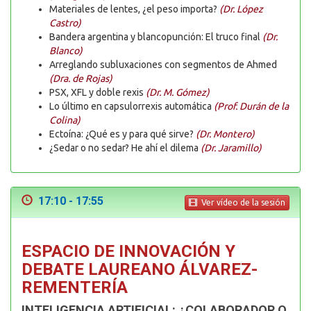
Materiales de lentes, ¿el peso importa?
(Dr. López
Castro)
Bandera argentina y blancopunción: El truco final
(Dr.
Blanco)
Arreglando subluxaciones con segmentos de Ahmed
(Dra. de Rojas)
PSX, XFL y doble rexis
(Dr. M. Gómez)
Lo último en capsulorrexis automática
(Prof. Durán de la
Colina)
Ectoína: ¿Qué es y para qué sirve?
(Dr. Montero)
¿Sedar o no sedar? He ahí el dilema
(Dr. Jaramillo)
17:10 - 17:55
Ver vídeo de la sesión
ESPACIO DE INNOVACIÓN Y
DEBATE LAUREANO ÁLVAREZ-
REMENTERÍA
INTELIGENCIA ARTIFICIAL: ¿COLABORADOR O