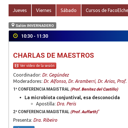
Jueves
Viernes
Sábado
Cursos de FacoElch
Salón INVERNADERO
10:30 - 11:30
CHARLAS DE MAESTROS
Ver vídeo de la sesión
Coordinador:
Dr. Gegúndez
Moderadores:
Dr. Alfonso, Dr. Aramberri, Dr. Arias, Prof
1ª CONFERENCIA MAGISTRAL
(Prof. Benítez del Castillo)
La microbiota conjuntival, esa desconocida
Apostilla:
Dra. Peris
*
2ª CONFERENCIA MAGISTRAL
(Prof. Auffarth)
Presenta:
Dra. Ribeiro