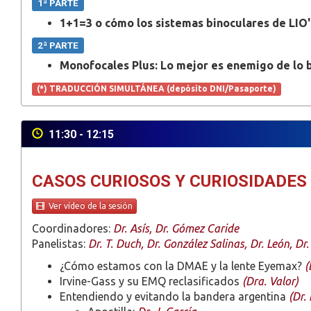
1ª PARTE
1+1=3 o cómo los sistemas binoculares de LIO
2ª PARTE
Monofocales Plus: Lo mejor es enemigo de lo
(*) TRADUCCIÓN SIMULTÁNEA (depósito DNI/Pasaporte)
11:30 - 12:15
CASOS CURIOSOS Y CURIOSIDADES
Ver vídeo de la sesión
Coordinadores:
Dr. Asís, Dr. Gómez Caride
Panelistas:
Dr. T. Duch, Dr. González Salinas, Dr. León, Dr
¿Cómo estamos con la DMAE y la lente Eyemax?
(
Irvine-Gass y su EMQ reclasificados
(Dra. Valor)
Entendiendo y evitando la bandera argentina
(Dr.