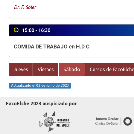
Dr. F. Soler
15:00 - 16:30
COMIDA DE TRABAJO en H.D.C
Jueves
Viernes
Sábado
Cursos de FacoElch
Actualizado el 02 de junio de 2023
FacoElche 2023 auspiciado por