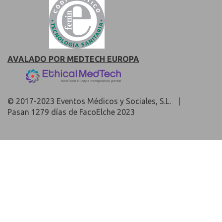
AVALADO POR MEDTECH EUROPA
© 2017-2023 Eventos Médicos y Sociales, S.L.
|
Pasan 1279 días de FacoElche 2023