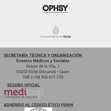
SECRETARÍA TÉCNICA Y ORGANIZACIÓN
Eventos Médicos y Sociales
Mayor de la Vila, 1
03202 Elche (Alicante) • Spain
Telf. (+34) 966 615 270
SEGURO OFICIAL
ADHERIDO AL CÓDIGO ÉTICO FENIN