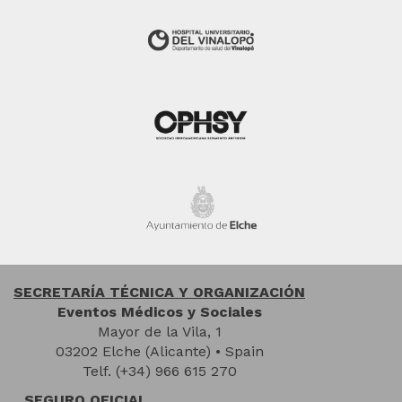
SECRETARÍA TÉCNICA Y ORGANIZACIÓN
Eventos Médicos y Sociales
Mayor de la Vila, 1
03202 Elche (Alicante) • Spain
Telf. (+34) 966 615 270
SEGURO OFICIAL