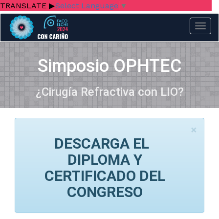
Select Language
▼
Togg
Simposio OPHTEC
¿Cirugía Refractiva con LIO?
×
DESCARGA EL
DIPLOMA Y
CERTIFICADO DEL
CONGRESO