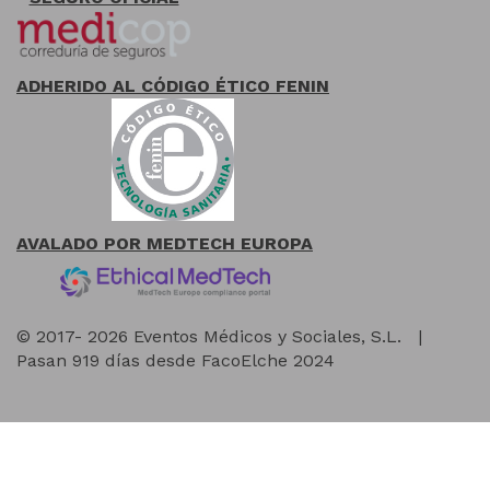
ADHERIDO AL CÓDIGO ÉTICO FENIN
AVALADO POR MEDTECH EUROPA
© 2017- 2026 Eventos Médicos y Sociales, S.L.
|
Pasan 919 días desde FacoElche 2024