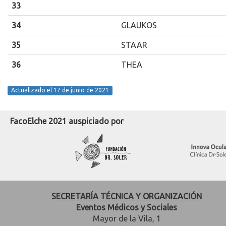
33
34
GLAUKOS
35
STAAR
36
THEA
Actualizado el 17 de junio de 2021
FacoElche 2021 auspiciado por
SECRETARÍA TÉCNICA Y ORGANIZACIÓN
Eventos Médicos y Sociales
Mayor de la Vila, 1