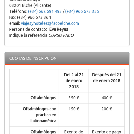
03201 Elche (Alicante)
Teléfono:
(+34) 662 691 493
/
(+34) 966 673 355
Fax: (+34) 966 673 364
email:
viajesyhoteles@facoelche.com
Persona de contacto:
Eva Reyes
Indique la referencia
CURSO FACO
CUOTAS DE INSCRIPCIÓN
Del 1 al 21
Después del 21
de enero
de enero 2018
2018
Oftalmólogos
350 €
400 €
Oftalmólogos con
150 €
200 €
práctica en
Latinoamérica
Oftalmólogos
Exento de
Exento de pago