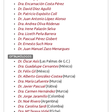
Dra. Encarnación Costa Pérez
Dr. David Díez Agulló
Dr. Patricio Expósito Coll
Dr. Juan Antonio López Alonso
Dra. Andrea Oliva Ródenas
Dra. Irene Palazón Selva
Dra. Lizeth Peña Barrera
Dr. Pascual Pérez Gisbert
Dr. Ernesto Such Mora
Dr. Juan Manuel Zazo Menargues
OFTALMÓLOGOS
Dr. Óscar Asís
(Las Palmas de G.C.)
Dra. Guadalupe Cervantes
(México)
Dr. Félix Gil
(México)
Dr. Alberto González-Costea
(Murcia)
Dra. María Lafuente
(Murcia)
Dr. Javier Pascual
(Xátiva)
Dra. Carmen Hernández
(Murcia)
Dr. Jorge Jaramillo
(Colombia)
Dr. Noé Rivero
(Argentina)
Dra. Carolina Sardi
(Colombia)
Dra. Mª Teresa Vidal
(Elche)