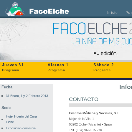
Inicio
Po
Jueves 31
Viernes 1
Sábado 2
Programa
Programa
Programa
Inf
Fecha
31 Enero, 1 y 2 Febrero 2013
CONTACTO
Sede
Eventos Médicos y Sociales, S.L.
Hotel Huerto del Cura
Major de la Vila, 1
Elche
03202 Elche (Alicante) • Spain
Exposición comercial
Telf. (+34) 966 615 270