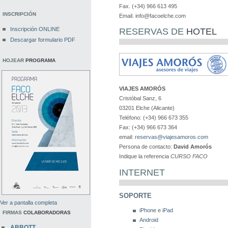
Fax. (+34) 966 613 495
INSCRIPCIÓN
Email. info@facoelche.com
Inscripción ONLINE
RESERVAS DE
HOTEL
Descargar formulario PDF
HOJEAR
PROGRAMA
VIAJES AMORÓS
Cristóbal Sanz, 6
03201 Elche (Alicante)
Teléfono: (+34) 966 673 355
Fax: (+34) 966 673 364
email:
reservas@viajesamoros.com
Persona de contacto:
David Amorós
Indique la referencia
CURSO FACO
INTERNET
SOPORTE
Ver a pantalla completa
iPhone
e
iPad
FIRMAS
COLABORADORAS
Android
ABBOTT