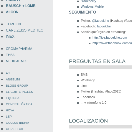
Blackberry
BAUSCH + LOMB
Windows Mobile
SEGUIMIENTO
ALCON
Twitter:
@facoelche
(Hashtag #fac
TOPCON
Facebook:
facoelche
CARL ZEISS MEDITEC
Sesión quirúrgica en streaming:
IMEX
http://live.facoelche.com
http://www.facebook.com/f
CROMA PHARMA
THEA
PREGUNTAS EN SALA
MEDICAL MIX
AJL
SMS
ANGELINI
Whatsapp
Line
BLOSS GROUP
Twitter (Hashtag #faco2013)
EL CORTE INGLÉS
Facebook
EQUIPSA
... y micrófono 1.0
GENERAL ÓPTICA
HOYA
LEP
LOCALIZACIÓN
OCULUS IBERIA
OFTALTECH