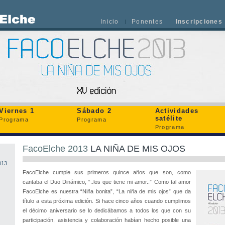
Inicio
Ponentes
Inscripciones
Viernes 1
Sábado 2
Actividades
satélite
Programa
Programa
Programa
FacoElche 2013
LA NIÑA DE MIS OJOS
013
FacoElche cumple sus primeros quince años que son, como
cantaba el Duo Dinámico, “..los que tiene mi amor..” Como tal amor
FacoElche es nuestra “Niña bonita”, “La niña de mis ojos” que da
título a esta próxima edición. Si hace cinco años cuando cumplimos
el décimo aniversario se lo dedicábamos a todos los que con su
participación, asistencia y colaboración habían hecho posible una