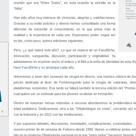
reunión que era “Entre Todos”, en esta ocasión la estrella es la
“Niña”.
Han sido años muy intensos de vivencias, alegrías y satisfacciones.
Gracias a su estilo práctico y directo hemos consolidado una forma
diferente de transmitir el conocimiento, en la que prima más la
realidad y la experiencia de cada uno. Esperamos poder seguir así
en las, como poco, quince ediciones siguientes.
Pero, ¿y qué habrá este año?. Lo que se espera de un FacoElche,
innovación, vanguardia, discusión, participación y originalidad. Ya
adelantamos en el primer envío el enlace y el Bidi a la seña de identidad de esta X
hace FacoElche y su arranque cada año
.
Volveremos a tener dos sesiones de cirugía en directo, una nuestra clásica de los 
jueves dedicada al láser de Femtosegundo para la cirugía de cataratas, do
plataformas existentes. Esa tarde se fallará también la tercera edición del “Premi
cual quiere ser un estímulo para los jóvenes oculistas en formación.
Dentro de nuestras mesas redondas a oscuras abordaremos la problemática de l
edad pediátrica. Dedicaremos otra a los “Oftalmólogos en crisis”, cerrando así e
con la Industria y en 2012 con las Instituciones.
Y por supuesto debates, discusiones, novedades, complicaciones, curiosidades… t
nuestro primer fin de semana de Febrero desde 1999. Vamos a celebrar juntos es
hito en la moderna Oftalmología nacional en la que "entre todos" hacemos historia. N