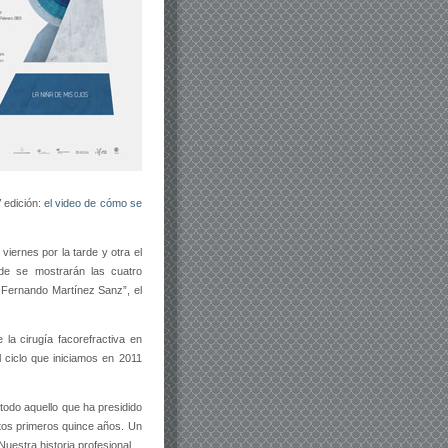
V edición:
el video de cómo se
viernes por la tarde y otra el
nde se mostrarán las cuatro
o Fernando Martínez Sanz”, el
a cirugía facorefractiva en
l ciclo que iniciamos en 2011
odo aquello que ha presidido
tos primeros quince años. Un
uestra historia profesional.