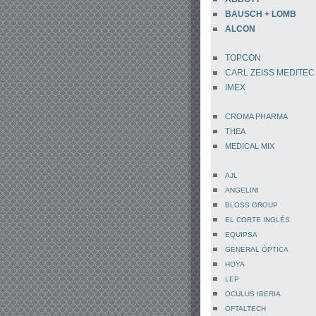
BAUSCH + LOMB
ALCON
TOPCON
CARL ZEISS MEDITEC
IMEX
CROMA PHARMA
THEA
MEDICAL MIX
AJL
ANGELINI
BLOSS GROUP
EL CORTE INGLÉS
EQUIPSA
GENERAL ÓPTICA
HOYA
LEP
OCULUS IBERIA
OFTALTECH