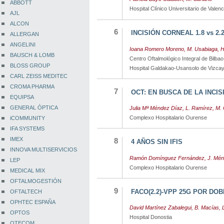
ABBOTT
Hospital Clínico Universitario de Valenc
AJL
ALCON
6
INCISIÓN CORNEAL 1.8 vs 2
ALLERGAN
ANGELINI
Ioana Romero Moreno, M. Usabiaga, 
BAUSCH & LOMB
Centro Oftalmológico Integral de Bilbao
BLOSS GROUP
Hospital Galdakao-Usansolo de Vizca
CARL ZEISS MEDITEC
CROMA PHARMA
7
OCT: EN BUSCA DE LA INCI
EQUIPSA
GENERAL ÓPTICA
Julia Mª Méndez Díaz, L. Ramírez, M. 
Complexo Hospitalario Ourense
iCOMMUNITY
IFA SYSTEMS
IMEX
8
4 AÑOS SIN IFIS
INNOVA MULTISERVICIOS
Ramón Domínguez Fernández, J. Ménde
LEP
Complexo Hospitalario Ourense
MEDICAL MIX
OFTALMOGESTIÓN
9
FACO(2.2)-VPP 25G POR DO
OFTALTECH
OPHTEC ESPAÑA
David Martínez Zabalegui, B. Macías, L
OPTOS
Hospital Donostia
OTECOM