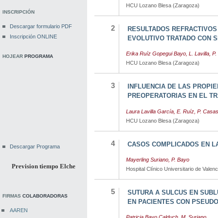
HCU Lozano Blesa (Zaragoza)
INSCRIPCIÓN
Descargar formulario PDF
2
RESULTADOS REFRACTIVOS
Inscripción ONLINE
EVOLUTIVO TRATADO CON 
Erika Ruíz Gopegui Bayo, L. Lavilla, P
HOJEAR
PROGRAMA
HCU Lozano Blesa (Zaragoza)
3
INFLUENCIA DE LAS PROPI
PREOPERATORIAS EN EL TR
Laura Lavilla García, E. Ruíz, P. Casa
HCU Lozano Blesa (Zaragoza)
4
CASOS COMPLICADOS EN LA
Descargar Programa
Mayerling Suriano, P. Bayo
Prevision tiempo Elche
Hospital Clínico Universitario de Valenc
5
SUTURA A SULCUS EN SUBL
FIRMAS
COLABORADORAS
EN PACIENTES CON PSEUD
AAREN
Patricia Bayo Calduch, M. Suriano