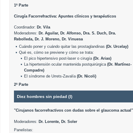
1ª Parte
Cirugía Facorrefractiva: Apuntes clínicos y terapéuticos
Coordinador:
Dr. Vila
Moderadores:
Dr. Aguilar, Dr. Alfonso, Dra. S. Duch, Dra.
Rebolleda, Dr. J. Moreno, Dr. Vinuesa
Cuándo poner y cuándo quitar las prostaglandinas
(Dr. Urcelay)
Qué es, cómo se previene y cómo se trata:
El pico hipertensivo post-laser o cirugía
(Dr. Arias)
La hipertensión ocular mantenida postquirúrgica
(Dr. Martínez-
Compadre)
El síndrome de Urrets-Zavalía
(Dr. Nicoli)
2ª Parte
Diez hombres sin piedad (I)
"Cirujanos facorrefractivos con dudas sobre el glaucoma actual"
Moderadores:
Dr. Lorente, Dr. Soler
Panelistas: