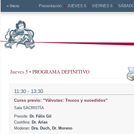
« Inicio
Presentación
|
JUEVES 5
|
VIERNES 6
|
SÁBADO
Jueves 5 • PROGRAMA DEFINITIVO
11:30 - 13:30
Curso previo: "Válvulas: Trucos y sucedidos"
Sala SACRISTÍA
Preside:
Dr. Félix Gil
Coordina:
Dr. Arias
Moderan:
Dra. Duch, Dr. Moreno