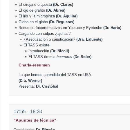
El cirujano orquesta
(Dr. Claros)
El ojo de grafito
(Dr. Abreu)
El iris y la micropinza
(Dr. Aguilar)
Globo en el globo
(Dr. Regueras)
Recursos facorrefractivos en Youtube y Eyetoube
(Dr. Harto)
Cargando con culpas ¿ajenas?
¿Aseptización o causticación?
(Dra. Lafuente)
El TASS existe
Introducción
(Dr. Nicoli)
El TASS de mis
hoerrores
(Dr. Soler)
Charla-resumen
Lo que hemos aprendido del TASS en USA
(Dra. Werner)
Presenta:
Dr. Cristóbal
17:55 - 18:30
"Apuntes de técnica"
Coordinador:
Dr. Rincón