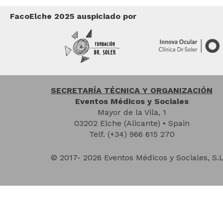
FacoElche 2025 auspiciado por
SECRETARÍA TÉCNICA Y ORGANIZACIÓN
Eventos Médicos y Sociales
Mayor de la Vila, 1
03202 Elche (Alicante) • Spain
Telf. (+34) 966 615 270
© 2017- 2026 Eventos Médicos y Sociales, S.L