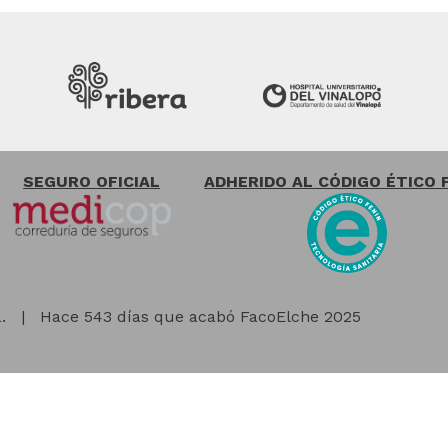
SEGURO OFICIAL
ADHERIDO AL CÓDIGO ÉTICO 
.
|
Hace 543 días que acabó FacoElche 2025