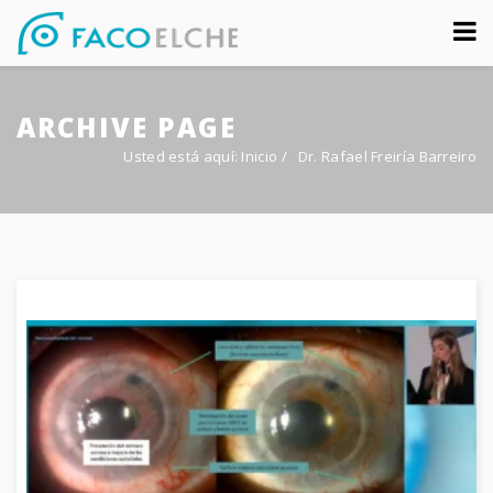
Sobre nosotros
ARCHIVE PAGE
Congreso
Usted está aquí:
Inicio
/
Dr. Rafael Freiría Barreiro
Multimedia
Foro FacoElche
Comunicación
Contacto