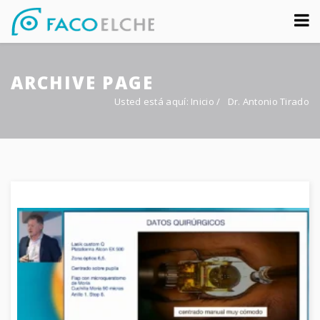
Sobre nosotros
ARCHIVE PAGE
Congreso
Usted está aquí:
Inicio
/
Dr. Antonio Tirado
Multimedia
Foro FacoElche
Comunicación
Contacto