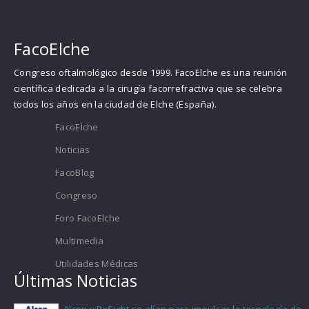
FacoElche
Congreso oftalmológico desde 1999. FacoElche es una reunión
científica dedicada a la cirugía facorrefractiva que se celebra
todos los años en la ciudad de Elche (España).
FacoElche
Noticias
FacoBlog
Congreso
Foro FacoElche
Multimedia
Utilidades Médicas
Últimas Noticias
Alcon y RxSight se alían para impulsar la tecnología de