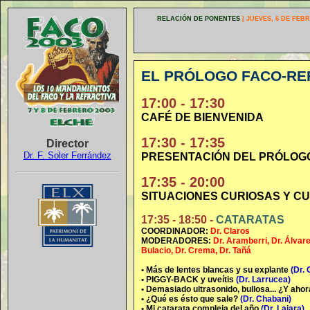
RELACIÓN DE PONENTES
| JUEVES, 6 DE FEB
EL PRÓLOGO FACO-RE
17:00 - 17:30
CAFÉ DE BIENVENIDA
17:30 - 17:35
Director
Dr. F. Soler Ferrández
PRESENTACIÓN DEL PRÓLO
17:35 - 20:00
SITUACIONES CURIOSAS Y C
17:35 - 18:50 -
CATARATAS
COORDINADOR:
Dr. Claros
MODERADORES:
Dr. Aramberri, Dr. Álvar
Bulacio, Dr. Crema, Dr. Tañá
• Más de lentes blancas y su explante
(Dr. 
• PIGGY-BACK y uveítis
(Dr. Larrucea)
• Demasiado ultrasonido, bullosa... ¿Y aho
• ¿Qué es ésto que sale?
(Dr. Chabani)
• Mi catarata compleja del año
(Dr. Lajara)